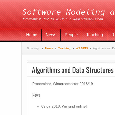
Home
News
People
Teaching
R
Browsing:
Home
Teaching
WS 18/19
Algorithms and D
Algorithms and Data Structures
Proseminar, Wintersemester 2018/19
News
09.07.2018: Wir sind online!