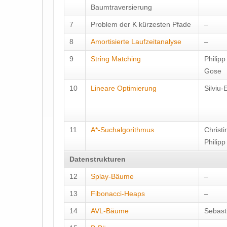
Baumtraversierung
7
Problem der K kürzesten Pfade
–
8
Amortisierte Laufzeitanalyse
–
9
String Matching
Philipp
Gose
10
Lineare Optimierung
Silviu-
11
A*-Suchalgorithmus
Christ
Philip
Datenstrukturen
12
Splay-Bäume
–
13
Fibonacci-Heaps
–
14
AVL-Bäume
Sebasti