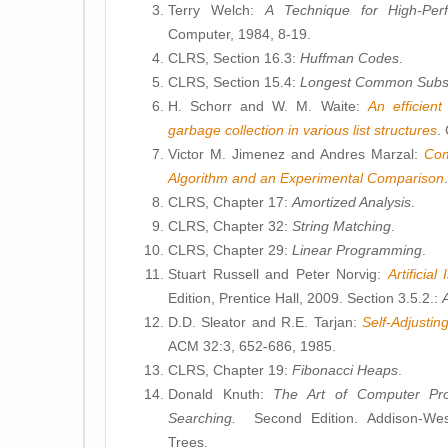
Terry Welch:
A Technique for High-Pe
Computer, 1984, 8-19.
CLRS, Section 16.3:
Huffman Codes
.
CLRS, Section 15.4:
Longest Common Sub
H. Schorr and W. M. Waite:
An efficien
garbage collection in various list structures
.
Victor M. Jimenez and Andres Marzal:
Com
Algorithm and an Experimental Comparison
CLRS, Chapter 17:
Amortized Analysis
.
CLRS, Chapter 32:
String Matching
.
CLRS, Chapter 29:
Linear Programming
.
Stuart Russell and Peter Norvig:
Artificia
Edition, Prentice Hall, 2009. Section 3.5.2.:
D.D. Sleator and R.E. Tarjan:
Self-Adjusti
ACM 32:3, 652-686, 1985.
CLRS, Chapter 19:
Fibonacci Heaps
.
Donald Knuth:
The Art of Computer Pr
Searching.
Second Edition. Addison-Wes
Trees.