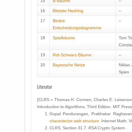
15
B-Bäume
–
16
Bitstate Hashing
–
17
Binäre
–
Entscheidungsdiagramme
18
Spielbäume
Tom To
Consta
19
Rot-Schwarz-Bäume
–
20
Bayessche Netze
Niklas
Spies
Literatur
[CLRS = Thomas H. Cormen, Charles E. Leiserson, 
Introduction to Algorithms, Third Edition. MIT Pre
Gopal Pandurangan, Prabhakar Raghavan,
characterize web structure
. Internet Math. 
CLRS, Section 31.7:
RSA Crypto System
.