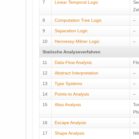
7
Linear Temporal Logic
Se
Ze
8
Computation Tree Logic
–
9
Separation Logic
–
10
Hennessy-Milner Logic
–
Statische Analyseverfahren
11
Data-Flow Analysis
Fl
12
Abstract Interpretation
–
13
Type Systems
–
14
Points-to Analysis
–
15
Alias Analysis
To
Ph
16
Escape Analysis
–
17
Shape Analysis
Nil