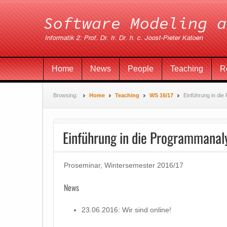
Home
News
People
Teaching
R
Browsing:
Home
Teaching
WS 16/17
Einführung in di
Einführung in die Programmanal
Proseminar, Wintersemester 2016/17
News
23.06.2016: Wir sind online!