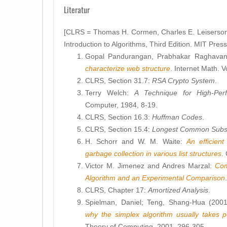
Literatur
[CLRS = Thomas H. Cormen, Charles E. Leiserson, 
Introduction to Algorithms, Third Edition. MIT Pre
Gopal Pandurangan, Prabhakar Raghavan,
characterize web structure
. Internet Math. 
CLRS, Section 31.7:
RSA Crypto System
.
Terry Welch:
A Technique for High-Pe
Computer, 1984, 8-19.
CLRS, Section 16.3:
Huffman Codes
.
CLRS, Section 15.4:
Longest Common Sub
H. Schorr and W. M. Waite:
An efficien
garbage collection in various list structures
.
Victor M. Jimenez and Andres Marzal:
Com
Algorithm and an Experimental Comparison
CLRS, Chapter 17:
Amortized Analysis
.
Spielman, Daniel; Teng, Shang-Hua (200
why the simplex algorithm usually takes p
Theory of Computing, 2001, 296-305.