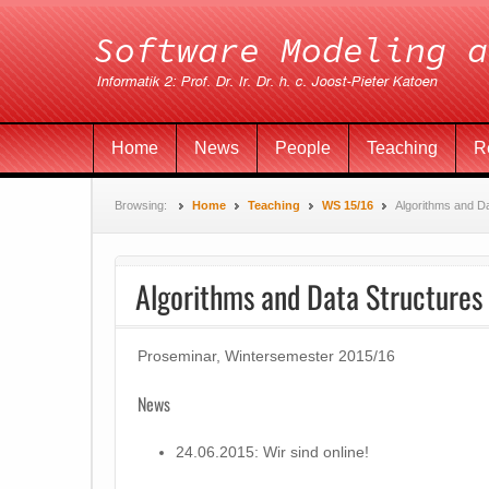
Home
News
People
Teaching
R
Browsing:
Home
Teaching
WS 15/16
Algorithms and D
Algorithms and Data Structures
Proseminar, Wintersemester 2015/16
News
24.06.2015: Wir sind online!