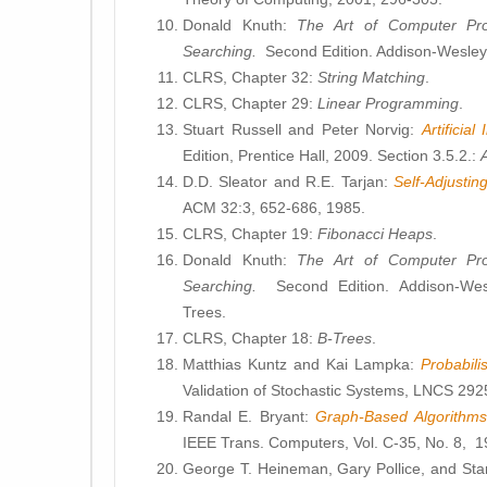
Donald Knuth:
The Art of Computer Pr
Searching.
Second Edition. Addison-Wesley,
CLRS, Chapter 32:
String Matching
.
CLRS, Chapter 29:
Linear Programming
.
Stuart Russell and Peter Norvig:
Artificia
Edition, Prentice Hall, 2009. Section 3.5.2.:
D.D. Sleator and R.E. Tarjan:
Self-Adjusti
ACM 32:3, 652-686, 1985.
CLRS, Chapter 19:
Fibonacci Heaps
.
Donald Knuth:
The Art of Computer Pr
Searching.
Second Edition. Addison-Wes
Trees.
CLRS, Chapter 18:
B-Trees
.
Matthias Kuntz and Kai Lampka:
Probabili
Validation of Stochastic Systems, LNCS 292
Randal E. Bryant:
Graph-Based Algorithms
IEEE Trans. Computers, Vol. C-35, No. 8, 1
George T. Heineman, Gary Pollice, and St