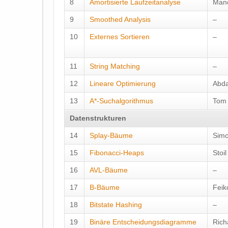
8
Amortisierte Laufzeitanalyse
Man
9
Smoothed Analysis
–
10
Externes Sortieren
–
11
String Matching
–
12
Lineare Optimierung
Abda
13
A*-Suchalgorithmus
Tom 
Datenstrukturen
14
Splay-Bäume
Simo
15
Fibonacci-Heaps
Stoil
16
AVL-Bäume
–
17
B-Bäume
Feik
18
Bitstate Hashing
–
19
Binäre Entscheidungsdiagramme
Rich