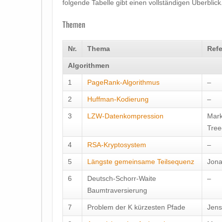
folgende Tabelle gibt einen vollständigen Überblick
Themen
Nr.
Thema
Refe
Algorithmen
1
PageRank-Algorithmus
–
2
Huffman-Kodierung
–
3
LZW-Datenkompression
Mark
Tree
4
RSA-Kryptosystem
–
5
Längste gemeinsame Teilsequenz
Jona
6
Deutsch-Schorr-Waite
–
Baumtraversierung
7
Problem der K kürzesten Pfade
Jens