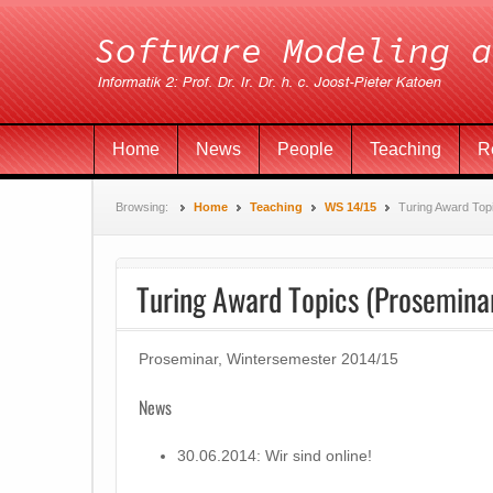
Home
News
People
Teaching
R
Browsing:
Home
Teaching
WS 14/15
Turing Award Top
Turing Award Topics (Prosemina
Proseminar, Wintersemester 2014/15
News
30.06.2014: Wir sind online!