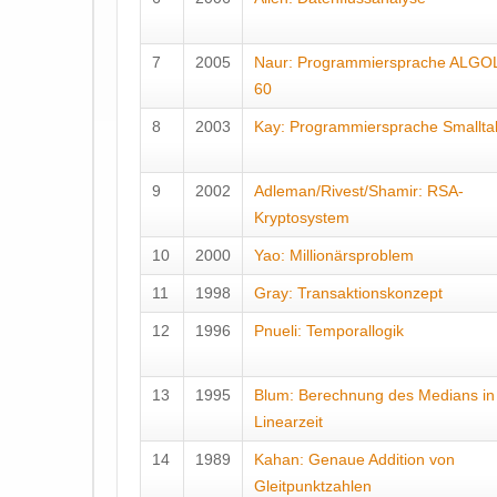
7
2005
Naur: Programmiersprache ALGO
60
8
2003
Kay: Programmiersprache Smallta
9
2002
Adleman/Rivest/Shamir: RSA-
Kryptosystem
10
2000
Yao: Millionärsproblem
11
1998
Gray: Transaktionskonzept
12
1996
Pnueli: Temporallogik
13
1995
Blum: Berechnung des Medians in
Linearzeit
14
1989
Kahan: Genaue Addition von
Gleitpunktzahlen