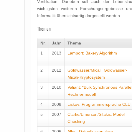
Verifikation. Daneben soll auch der Lebenslau
wichtigsten weiteren Forschungsergebnisse 
Informatik übersichtsartig dargestellt werden.
Themen
Nr.
Jahr
Thema
1
2013
Lamport: Bakery Algorithm
2
2012
Goldwasser/Micali: Goldwasser-
Micali-Kryptosystem
3
2010
Valiant: “Bulk Synchronous Parallel
Rechnermodell
4
2008
Liskov: Programmiersprache CLU
5
2007
Clarke/Emerson/Sifakis: Model
Checking
6
2006
Allen: Datenflussanalyse